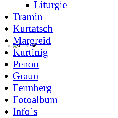
Liturgie
Tramin
Kurtatsch
Margreid
Kurtinig
Penon
Graun
Fennberg
Fotoalbum
Info´s