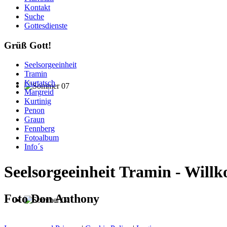
Kontakt
Suche
Gottesdienste
Grüß Gott!
Seelsorgeeinheit
Tramin
Kurtatsch
Margreid
Kurtinig
Penon
Graun
Fennberg
Fotoalbum
Info´s
Seelsorgeeinheit Tramin - Wil
Foto Don Anthony